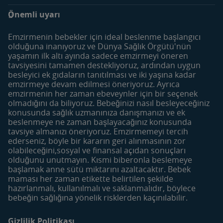
Markalar
Ürünler
Önemli uyarı
SMA Optipro 3
Bebek Sütleri
SMA Comfort 3
Devam Sütleri
Emzirmenin bebekler için ideal beslenme başlangıcı
SMA İyi Geceler 3
Çocuk Devam Sütleri
olduğuna inanıyoruz ve Dünya Sağlık Örgütü'nün
yaşamın ilk altı ayında sadece emzirmeyi öneren
Gerber
Meyve ve Sebze Püreleri
tavsiyesini tamamen destekliyoruz, ardından uygun
Besleyici Atıştırmalıklar
besleyici ek gıdaların tanıtılması ve iki yaşına kadar
emzirmeye devam edilmesi öneriyoruz. Ayrıca
Dönemler
Araçlar
emzirmenin her zaman ebeveynler için bir seçenek
Hamilelik Öncesi
Bebek İsim Sözlüğü
olmadığını da biliyoruz. Bebeğinizi nasıl besleyeceğiniz
konusunda sağlık uzmanınıza danışmanızı ve ek
Hamilelik
Yumurtlama Dönemi
beslenmeye ne zaman başlayacağınız konusunda
Hesaplama
0-6 Aylık Bebek
tavsiye almanızı öneriyoruz. Emzirmemeyi tercih
Haftalık Doğum Takvimi
ederseniz, böyle bir kararın geri alınmasının zor
6-12 Aylık Bebek
olabileceğini,sosyal ve finansal açıdan sonuçları
Tarif Bulucu
12-24 Aylık Bebek
olduğunu unutmayın. Kısmi biberonla beslemeye
Makale Bulucu
başlamak anne sütü miktarını azaltacaktır. Bebek
maması her zaman etikette belirtilen şekilde
Faydalı İçerikler
Mom&Me Kulübü
hazırlanmalı, kullanılmalı ve saklanmalıdır, böylece
Bebek Bakımı
Kulübü Katıl | Giriş Yap
bebeğin sağlığına yönelik risklerden kaçınılabilir.
Bebek Beslenmesi
Mom&Me Neden Üye
Olmalıyım?
Gizlilik Politikası