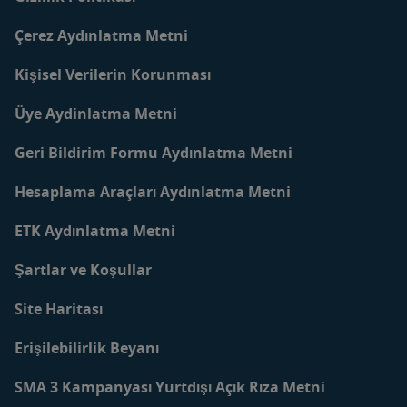
Anne ve Bebekler için
Tarifler
İletişim
Çerez Aydınlatma Metni
Blog
Kişisel Verilerin Korunması
Üye Aydinlatma Metni
Geri Bildirim Formu Aydınlatma Metni
Hesaplama Araçları Aydınlatma Metni
ETK Aydınlatma Metni
Şartlar ve Koşullar
Site Haritası
Erişilebilirlik Beyanı
SMA 3 Kampanyası Yurtdışı Açık Rıza Metni