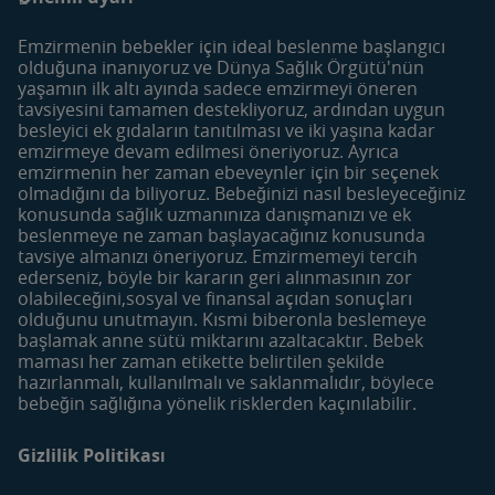
SMA Optipro 3
Bebek Sütleri
SMA Comfort 3
Devam Sütleri
Emzirmenin bebekler için ideal beslenme başlangıcı
SMA İyi Geceler 3
Çocuk Devam Sütleri
olduğuna inanıyoruz ve Dünya Sağlık Örgütü'nün
yaşamın ilk altı ayında sadece emzirmeyi öneren
Gerber
Meyve ve Sebze Püreleri
tavsiyesini tamamen destekliyoruz, ardından uygun
Besleyici Atıştırmalıklar
besleyici ek gıdaların tanıtılması ve iki yaşına kadar
emzirmeye devam edilmesi öneriyoruz. Ayrıca
Dönemler
Araçlar
emzirmenin her zaman ebeveynler için bir seçenek
Hamilelik Öncesi
Bebek İsim Sözlüğü
olmadığını da biliyoruz. Bebeğinizi nasıl besleyeceğiniz
konusunda sağlık uzmanınıza danışmanızı ve ek
Hamilelik
Yumurtlama Dönemi
beslenmeye ne zaman başlayacağınız konusunda
Hesaplama
0-6 Aylık Bebek
tavsiye almanızı öneriyoruz. Emzirmemeyi tercih
Haftalık Doğum Takvimi
ederseniz, böyle bir kararın geri alınmasının zor
6-12 Aylık Bebek
olabileceğini,sosyal ve finansal açıdan sonuçları
Tarif Bulucu
12-24 Aylık Bebek
olduğunu unutmayın. Kısmi biberonla beslemeye
Makale Bulucu
başlamak anne sütü miktarını azaltacaktır. Bebek
maması her zaman etikette belirtilen şekilde
Faydalı İçerikler
Mom&Me Kulübü
hazırlanmalı, kullanılmalı ve saklanmalıdır, böylece
Bebek Bakımı
Kulübü Katıl | Giriş Yap
bebeğin sağlığına yönelik risklerden kaçınılabilir.
Bebek Beslenmesi
Mom&Me Neden Üye
Olmalıyım?
Gizlilik Politikası
Anne ve Bebekler için
Tarifler
İletişim