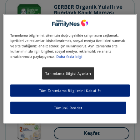
GERBER Organik Yulaflı ve
Buğdaylı Kaşık Maması
Keşfet
Tanımlama bilgilerini; sitemizin doğru şekilde çalışmasını sağlamak,
içerikleri ve reklamları kişiselleştirmek, sosyal medya özellikleri sunmak
ve site trafiğimizi analiz etmek için kullanıyoruz. Aynı zamanda site
kullanımınızla ilgili bilgileri; sosyal medya, reklamcılık ve analiz
1-3 YAŞ
ortaklarımızla paylaşıyoruz.
Daha fazla bilgi
5 (1)
SMA® COMFORT 3 (400g)
Tanımlama Bilgisi Ayarları
Keşfet
Tüm Tanımlama Bilgilerini Kabul Et
Tümünü Reddet
6-12 AY
SMA® COMFORT 2 (400 g)
Keşfet