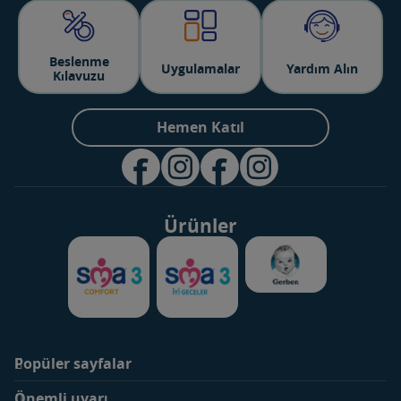
Beslenme
Uygulamalar
Yardım Alın
Kılavuzu
Hemen Katıl
Ürünler
Popüler sayfalar
Markalar
Ürünler
Önemli uyarı