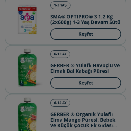
1-3 YAŞ
SMA® OPTIPRO® 3 1.2 Kg
(2x600g) 1-3 Yaş Devam Sütü
Keşfet
6-12 AY
GERBER ® Yulaflı Havuçlu ve
Elmalı Bal Kabağı Püresi
Keşfet
6-12 AY
GERBER ® Organik Yulaflı
Elma Mango Püresi, Bebek
ve Küçük Çocuk Ek Gıdası
(6.aydan itibaren)