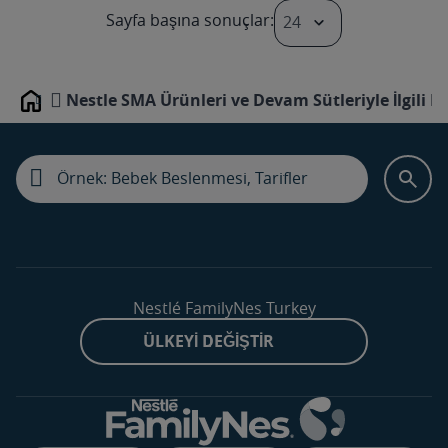
Sayfa 1 / 2
Sayfa başına sonuçlar:
Sayfa 2 / 2
Nestle SMA Ürünleri ve Devam Sütleriyle İlgili D
Home
Nestlé FamilyNes Turkey
ÜLKEYI DEĞIŞTIR