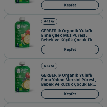
Keşfet
6-12 AY
GERBER ® Organik Yulaflı
Elma Çilek Muz Püresi ,
Bebek ve Küçük Çocuk Ek
Gıdası (6.aydan itibaren)
Keşfet
6-12 AY
GERBER ® Organik Yulaflı
Elma Yaban Mersini Püresi ,
Bebek ve Küçük Çocuk Ek
Gıdası (6.aydan itibaren)
Keşfet