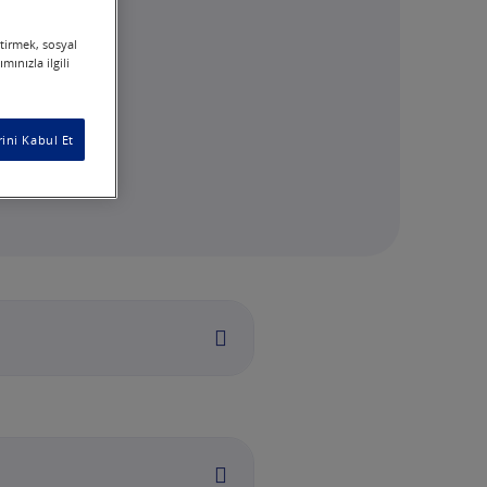
ştirmek, sosyal
ınızla ilgili
ini Kabul Et