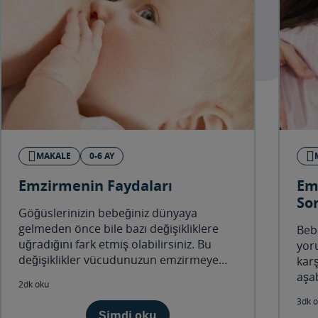
MAKALE
0-6 AY
Emzirmenin Faydaları
Em
So
Göğüslerinizin bebeğiniz dünyaya
gelmeden önce bile bazı değişikliklere
Beb
uğradığını fark etmiş olabilirsiniz. Bu
yoru
değişiklikler vücudunuzun emzirmeye
karş
hazırlandığının göstergesidir.
aşab
2dk oku
3dk 
Şimdi oku