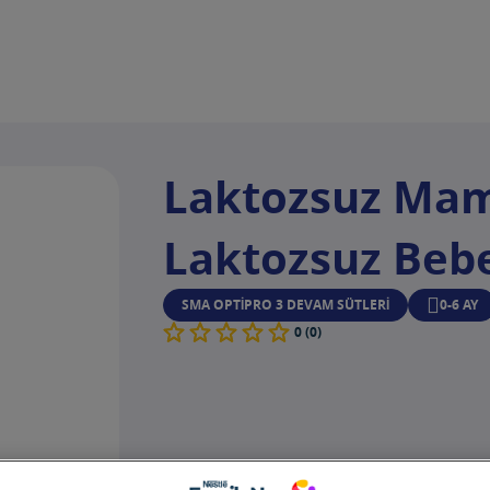
Laktozsuz Ma
Laktozsuz Beb
SMA OPTIPRO 3 DEVAM SÜTLERI
0-6 AY
0 (0)