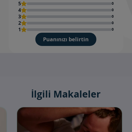
İsi
5
0
4
0
3
0
2
0
Yor
1
0
ekle
Puanınızı belirtin
İlgili Makaleler