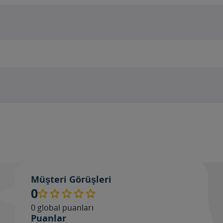
Değ
Müşteri Görüşleri
0
0
global puanları
Puanlar