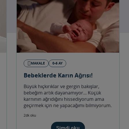
MAKALE
0-6 AY
Bebeklerde Karın Ağrısı!
Büyük hıçkırıklar ve gergin bakışlar,
bebeğim artık dayanamıyor... Küçük
karnının ağrıdığını hissediyorum ama
geçirmek için ne yapacağımı bilmiyorum.
2dk oku
Şimdi oku