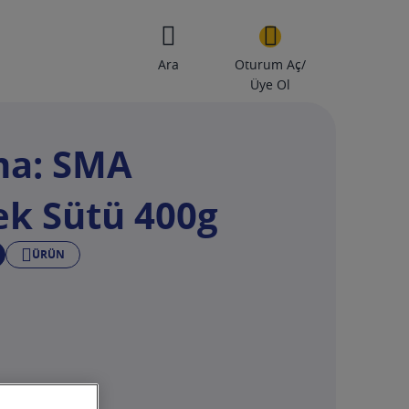
Ara
Oturum Aç/
Üye Ol
ma: SMA
ek Sütü 400g
ÜRÜN