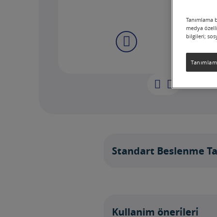
Tanımlama bi
medya özelli
bilgileri; so
Tanımlama
Standart Beslenme T
Kullanim öneri̇leri̇