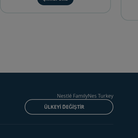
Nestlé FamilyNes Turkey
ÜLKEYI DEĞIŞTIR