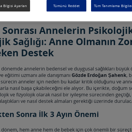
 Bilgisi Ayarları
Tümünü Reddet
Tüm Tanımlama Bilgiler
Sonrası Annelerin Psikoloji
jik Sağlığı: Anne Olmanın Zo
eken Destek
dönemde annelerin bedensel ve duygusal sağlıkları büyük 
ve eğitimi uzmanı aile danışmanı
Gözde Erdoğan Şahenk
, 
sürecin anneler için neden bu kadar kritik olduğunu ve an
larla nasıl başa çıkabileceğini ele alıyor. Bu içerikte, doğum
ojik ve fizyolojik olarak nasıl bir iyileşme sürecinden geçtiği
ılaştıkları ve nasıl destek almaları gerektiği üzerinde durulac
kten Sonra İlk 3 Ayın Önemi
dönem, hem anne hem de bebek için çok önemli bir süreçtir