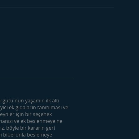
si
gütü'nün yaşamın ilk altı
i ek gıdaların tanıtılması ve
ynler için bir seçenek
k
şmanızı ve ek beslenmeye ne
ek
, böyle bir kararın geri
mi biberonla beslemeye
übü