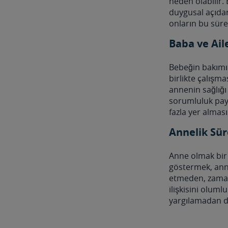
neden olabilir. 
duygusal açıdan
onların bu sürec
Baba ve Ail
Bebeğin bakımın
birlikte çalışm
annenin sağlığı 
sorumluluk pay
fazla yer alması
Annelik Sü
Anne olmak bir
göstermek, anne
etmeden, zaman
ilişkisini olum
yargılamadan de