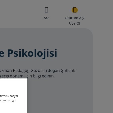
Ara
Oturum Aç/
Üye Ol
Psikolojisi
ını Uzman Pedagog Gözde Erdoğan Şahenk
 geçiş dönemi için bilgi edinin.
ştirmek, sosyal
ınızla ilgili