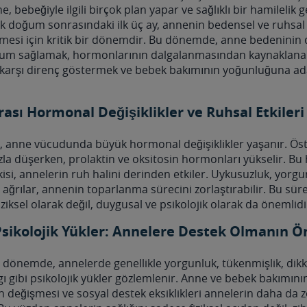
 bebeğiyle ilgili birçok plan yapar ve sağlıklı bir hamilelik
k doğum sonrasındaki ilk üç ay, annenin bedensel ve ruhsal 
mesi için kritik bir dönemdir. Bu dönemde, anne bedeninin
uyum sağlamak, hormonlarının dalgalanmasından kaynaklanan
ne karşı direnç göstermek ve bebek bakımının yoğunluğuna a
sı Hormonal Değişiklikler ve Ruhsal Etkileri
 anne vücudunda büyük hormonal değişiklikler yaşanır. Öst
la düşerken, prolaktin ve oksitosin hormonları yükselir. B
kisi, annelerin ruh halini derinden etkiler. Uykusuzluk, yorg
l ağrılar, annenin toparlanma sürecini zorlaştırabilir. Bu sür
iziksel olarak değil, duygusal ve psikolojik olarak da önemlidi
 Psikolojik Yükler: Annelere Destek Olmanın 
önemde, annelerde genellikle yorgunluk, tükenmişlik, dikkat
gı gibi psikolojik yükler gözlemlenir. Anne ve bebek bakımın
in değişmesi ve sosyal destek eksiklikleri annelerin daha da