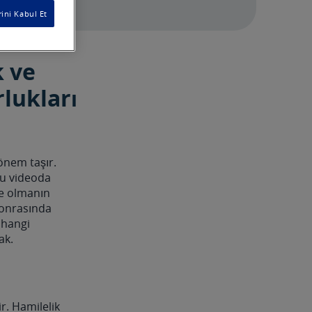
ini Kabul Et
k ve
rlukları
önem taşır.
bu videoda
ne olmanın
 sonrasında
, hangi
ak.
. Hamilelik