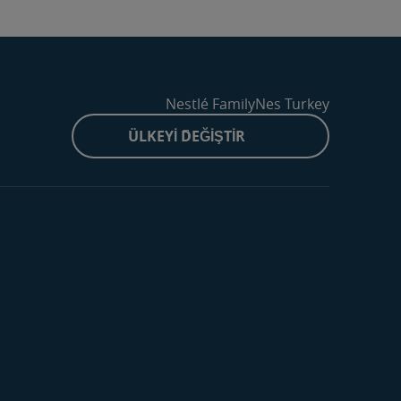
Nestlé FamilyNes Turkey
ÜLKEYI DEĞIŞTIR