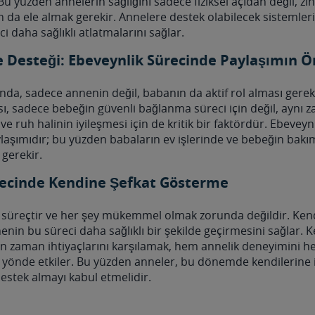
Bu yüzden annelerin sağlığını sadece fiziksel açıdan değil, zih
 da ele almak gerekir. Annelere destek olabilecek sistemler
i daha sağlıklı atlatmalarını sağlar.
e Desteği: Ebeveynlik Sürecinde Paylaşımın 
da, sadece annenin değil, babanın da aktif rol alması gerek
ası, sadece bebeğin güvenli bağlanma süreci için değil, aynı
ve ruh halinin iyileşmesi için de kritik bir faktördür. Ebeveynl
laşımıdır; bu yüzden babaların ev işlerinde ve bebeğin bak
 gerekir.
recinde Kendine Şefkat Gösterme
 süreçtir ve her şey mükemmel olmak zorunda değildir. Ken
nin bu süreci daha sağlıklı bir şekilde geçirmesini sağlar. 
 zaman ihtiyaçlarını karşılamak, hem annelik deneyimini h
lu yönde etkiler. Bu yüzden anneler, bu dönemde kendilerine i
stek almayı kabul etmelidir.