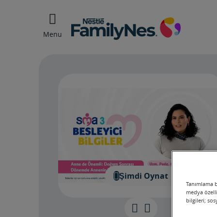
Menu
Şimdi Oynat
Tanımlama bi
medya özelli
bilgileri; so