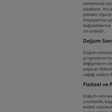
döneminde anne,
odaklanır. Anca
yeniden inşa et
ihtiyaçlarına 
değişiklikleri
zorundadır.
Doğum Sonra
Doğum sonrası,
progesteron hız
değişimlerin et
yaşanan fizikse
sağlığı sadece f
Fiziksel ve
Doğum sonrası d
unutkanlık, kay
evdeki rutinler