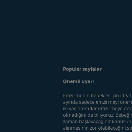
Popüler sayfalar
Markalar
Önemli uyarı
SMA Optipro 3
SMA Comfort 3
Emzirmenin bebekler için ideal
SMA İyi Geceler 3
ayında sadece emzirmeyi öneren
iki yaşına kadar emzirmeye dev
Gerber
olmadığını da biliyoruz. Bebeğ
zaman başlayacağınız konusunda
alınmasının zor olabileceğini,
Araçlar