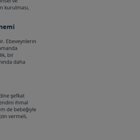
insel ve
in kurulması,
Önemi
ir. Ebeveynlerin
 zamanda
ik, bir
ımında daha
dine şefkat
Kendini ihmal
em de bebeğiyle
zin vermeli,