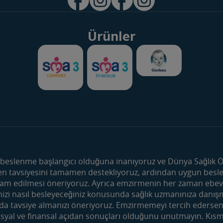
Ürünler
Ürünler
Dönemler
Bebek Sütleri
Hamilelik Önce
Devam Sütleri
Hamilelik
 beslenme başlangıcı olduğuna inanıyoruz ve Dünya Sağlık Ör
 tavsiyesini tamamen destekliyoruz, ardından uygun besleyic
Çocuk Devam Sütleri
0-6 Aylık Bebek
am edilmesi öneriyoruz. Ayrıca emzirmenin her zaman ebeve
Meyve ve Sebze Püreleri
6-12 Aylık Bebe
inizi nasıl besleyeceğiniz konusunda sağlık uzmanınıza danı
Besleyici Atıştırmalıklar
12-24 Aylık Beb
 tavsiye almanızı öneriyoruz. Emzirmemeyi tercih ederseniz
sosyal ve finansal açıdan sonuçları olduğunu unutmayın. Kıs
Faydalı İçerikler
Mom&Me Kul