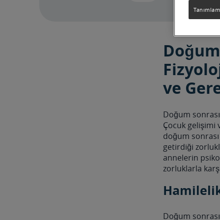
Tanımlama
Doğum 
Fizyolo
ve Ger
Doğum sonrası 
Çocuk gelişimi 
doğum sonrası 
getirdiği zorluk
annelerin psikol
zorluklarla karş
Hamileli
Doğum sonrası 