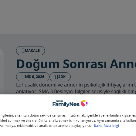
MAKALE
Doğum Sonrası Anne 
NIS 6, 2026
2DK
Lohusalık dönemi ve annenin psikolojik ihtiyaçlar
anlatıyor. SMA 3 Besleyici Bilgiler serisiyle sağlıklı bir
Şimdi Oynat
lgilerini; sitemizin doğru şekilde çalışmasını sağlamak, içerikleri ve reklamları kişiselle
kleri sunmak ve site trafiğimizi analiz etmek için kullanıyoruz. Aynı zamanda site kullanım
syal medya, reklamcılık ve analiz ortaklarımızla paylaşıyoruz.
Daha fazla bilgi