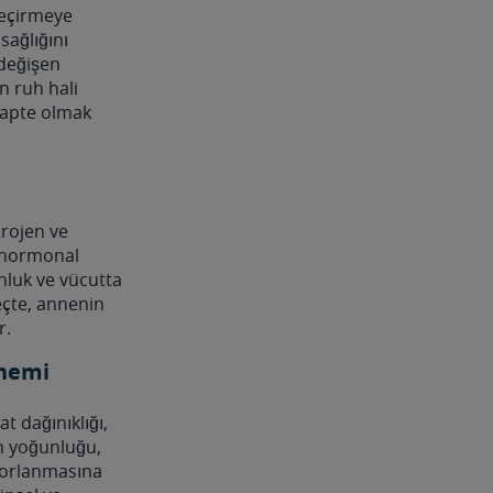
 geçirmeye
sağlığını
 değişen
 ruh hali
dapte olmak
rojen ve
u hormonal
unluk ve vücutta
eçte, annenin
r.
Önemi
 dağınıklığı,
ın yoğunluğu,
 zorlanmasına