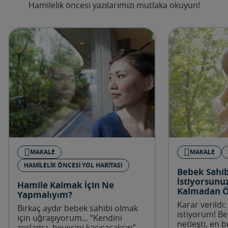
Hamilelik öncesi yazılarımızı mutlaka okuyun!
MAKALE
MAKALE
HAMILELIK ÖNCESI YOL HARITASI
Bebek Sahi
İstiyorsunu
Hamile Kalmak İçin Ne
Kalmadan Ö
Yapmalıyım?
Kontrolünü
Karar verildi
Birkaç aydır bebek sahibi olmak
istiyorum! Be
için uğraşıyorum... “Kendini
netleşti, en
zorlama, hevesini kaçıracaksın”