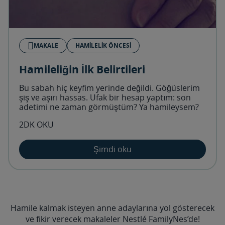
MAKALE
HAMILELIK ÖNCESI
Hamileliğin İlk Belirtileri
Bu sabah hiç keyfim yerinde değildi. Göğüslerim
şiş ve aşırı hassas. Ufak bir hesap yaptım: son
adetimi ne zaman görmüştüm? Ya hamileysem?
2DK OKU
Şimdi oku
Hamile kalmak isteyen anne adaylarına yol gösterecek
ve fikir verecek makaleler Nestlé FamilyNes’de!