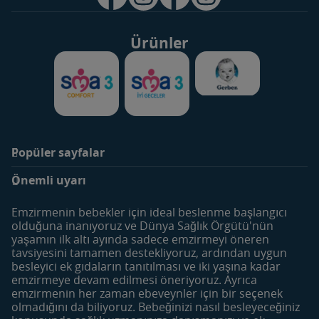
Ürünler
Popüler sayfalar
Markalar
Ürünler
Önemli uyarı
SMA Optipro 3
Bebek Sütleri
SMA Comfort 3
Devam Sütleri
Emzirmenin bebekler için ideal beslenme başlangıcı
SMA İyi Geceler 3
Çocuk Devam Sütleri
olduğuna inanıyoruz ve Dünya Sağlık Örgütü'nün
yaşamın ilk altı ayında sadece emzirmeyi öneren
Gerber
Meyve ve Sebze Püreleri
tavsiyesini tamamen destekliyoruz, ardından uygun
Besleyici Atıştırmalıklar
besleyici ek gıdaların tanıtılması ve iki yaşına kadar
emzirmeye devam edilmesi öneriyoruz. Ayrıca
Dönemler
Araçlar
emzirmenin her zaman ebeveynler için bir seçenek
Hamilelik Öncesi
Bebek İsim Sözlüğü
olmadığını da biliyoruz. Bebeğinizi nasıl besleyeceğiniz