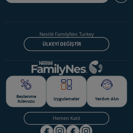
Nestlé FamilyNes Turkey
ÜLKEYI DEĞIŞTIR
Beslenme
Uygulamalar
Yardım Alın
Kılavuzu
Hemen Katıl