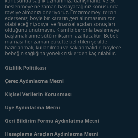
konusunda sağlık uzmanınıza danışmanızı ve ek
Hamilelik
Yumurtlama Dönemi
beslenmeye ne zaman başlayacağınız konusunda
Hesaplama
0-6 Aylık Bebek
tavsiye almanızı öneriyoruz. Emzirmemeyi tercih
Haftalık Doğum Takvimi
ederseniz, böyle bir kararın geri alınmasının zor
6-12 Aylık Bebek
olabileceğini,sosyal ve finansal açıdan sonuçları
Tarif Bulucu
12-24 Aylık Bebek
olduğunu unutmayın. Kısmi biberonla beslemeye
Makale Bulucu
başlamak anne sütü miktarını azaltacaktır. Bebek
maması her zaman etikette belirtilen şekilde
Faydalı İçerikler
Mom&Me Kulübü
hazırlanmalı, kullanılmalı ve saklanmalıdır, böylece
Bebek Bakımı
Kulübü Katıl | Giriş Yap
bebeğin sağlığına yönelik risklerden kaçınılabilir.
Bebek Beslenmesi
Mom&Me Neden Üye
Olmalıyım?
Gizlilik Politikası
Anne ve Bebekler için
Tarifler
İletişim
Çerez Aydınlatma Metni
Blog
Kişisel Verilerin Korunması
Üye Aydinlatma Metni
Geri Bildirim Formu Aydınlatma Metni
Hesaplama Araçları Aydınlatma Metni