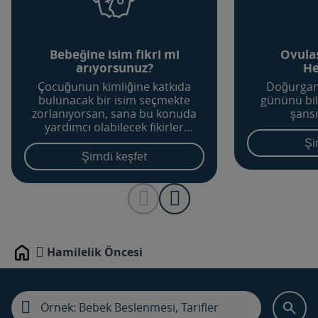
Bebeğine isim fikri mi
Ovula
arıyorsunuz?
He
Çocuğunun kimliğine katkıda
Doğurganl
bulunacak bir isim seçmekte
gününü bi
zorlanıyorsan, sana bu konuda
şansı
yardımcı olabilecek fikirler
edinmek için bebek isimleri
Şi
aracını dene.
Şimdi keşfet
Hamilelik Öncesi
Home