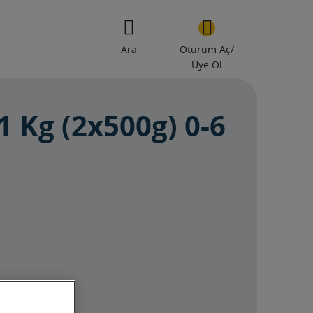
Ara
Oturum Aç/
Üye Ol
1 Kg (2x500g) 0-6