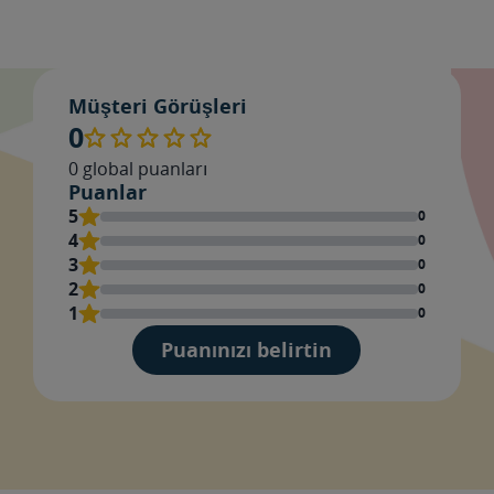
Değ
Müşteri Görüşleri
0
0
global puanları
Puanlar
İsi
5
0
4
0
3
0
2
0
Yor
1
0
ekle
Puanınızı belirtin