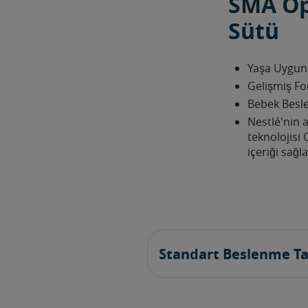
SMA Opt
Sütü
Yaşa Uygun 
Gelişmiş F
Bebek Besle
Nestlé'nin 
teknolojisi
içeriği sağla
Standart Beslenme T