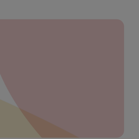
erlendirme
m
um