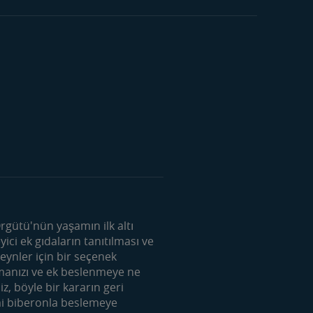
si
gütü'nün yaşamın ilk altı
i ek gıdaların tanıtılması ve
ynler için bir seçenek
k
şmanızı ve ek beslenmeye ne
ek
, böyle bir kararın geri
mi biberonla beslemeye
übü