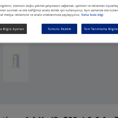
lgilerini; sitemizin doğru şekilde çalışmasını sağlamak, içerikleri ve reklamları kişiselle
kleri sunmak ve site trafiğimizi analiz etmek için kullanıyoruz. Aynı zamanda site kullanım
syal medya, reklamcılık ve analiz ortaklarımızla paylaşıyoruz.
Daha fazla bilgi
 Bilgisi Ayarları
Tümünü Reddet
Tüm Tanımlama Bilgiler