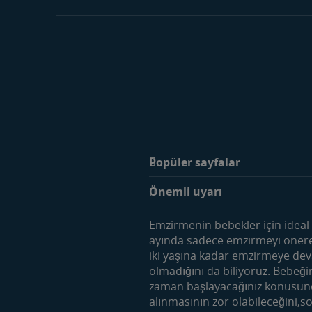
Popüler sayfalar
Markalar
Önemli uyarı
SMA Optipro 3
SMA Comfort 3
Emzirmenin bebekler için ideal
SMA İyi Geceler 3
ayında sadece emzirmeyi öneren
iki yaşına kadar emzirmeye dev
Gerber
olmadığını da biliyoruz. Bebeğ
zaman başlayacağınız konusunda
alınmasının zor olabileceğini,
Araçlar