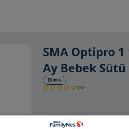
SMA Optipro 1 
Ay Bebek Sütü
ÜRÜN
0 (0)