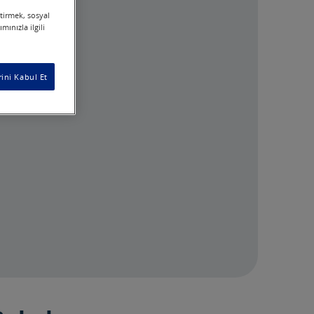
ştirmek, sosyal
ınızla ilgili
ini Kabul Et