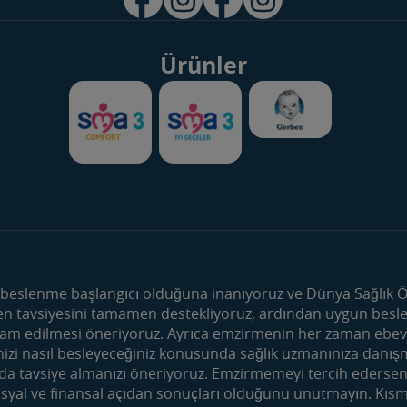
Ürünler
Ürünler
Dönemler
Bebek Sütleri
Hamilelik Önce
Devam Sütleri
Hamilelik
 beslenme başlangıcı olduğuna inanıyoruz ve Dünya Sağlık Ör
 tavsiyesini tamamen destekliyoruz, ardından uygun besleyic
Çocuk Devam Sütleri
0-6 Aylık Bebek
am edilmesi öneriyoruz. Ayrıca emzirmenin her zaman ebeve
Meyve ve Sebze Püreleri
6-12 Aylık Bebe
inizi nasıl besleyeceğiniz konusunda sağlık uzmanınıza danı
Besleyici Atıştırmalıklar
12-24 Aylık Beb
 tavsiye almanızı öneriyoruz. Emzirmemeyi tercih ederseniz
sosyal ve finansal açıdan sonuçları olduğunu unutmayın. Kıs
Faydalı İçerikler
Mom&Me Kul