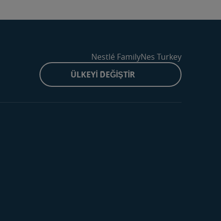
Nestlé FamilyNes Turkey
ÜLKEYI DEĞIŞTIR