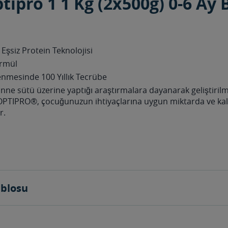
ipro 1 1 Kg (2x500g) 0-6 Ay
Eşsiz Protein Teknolojisi
ormül
nmesinde 100 Yıllık Tecrübe
anne sütü üzerine yaptığı araştırmalara dayanarak geliştirilm
 OPTIPRO®, çocuğunuzun ihtiyaçlarına uygun miktarda ve kal
r.
ablosu