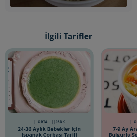
İlgili Tarifler
ORTA
25DK
O
24-36 Aylık Bebekler için
7-9 Ay Ar
Ispanak Çorbası Tarifi
Bulgurlu Se