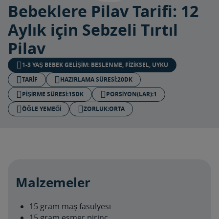
Bebeklere Pilav Tarifi: 12
Aylık için Sebzeli Tırtıl
Pilav
1-3 YAŞ BEBEK GELIŞIM: BESLENME, FIZIKSEL, UYKU
TARIF
HAZIRLAMA SÜRESI:
20DK
PIŞIRME SÜRESI:
15DK
PORSIYON(LAR):​
1
ÖĞLE YEMEĞI
ZORLUK:
ORTA
Malzemeler
15 gram maş fasulyesi
15 gram esmer pirinç