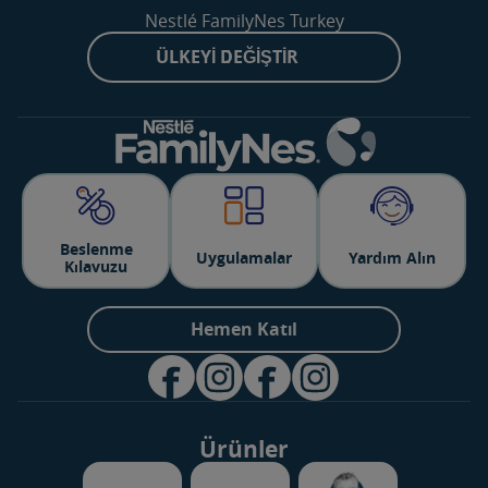
Nestlé FamilyNes Turkey
ÜLKEYI DEĞIŞTIR
Beslenme
Uygulamalar
Yardım Alın
Kılavuzu
Hemen Katıl
Ürünler