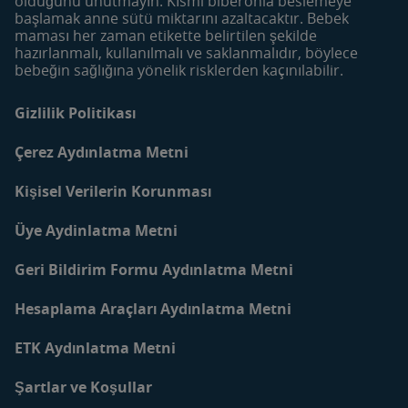
olduğunu unutmayın. Kısmi biberonla beslemeye
Makale Bulucu
başlamak anne sütü miktarını azaltacaktır. Bebek
maması her zaman etikette belirtilen şekilde
Faydalı İçerikler
Mom&Me Kulübü
hazırlanmalı, kullanılmalı ve saklanmalıdır, böylece
Bebek Bakımı
Kulübü Katıl | Giriş Yap
bebeğin sağlığına yönelik risklerden kaçınılabilir.
Bebek Beslenmesi
Mom&Me Neden Üye
Olmalıyım?
Gizlilik Politikası
Anne ve Bebekler için
Tarifler
İletişim
Çerez Aydınlatma Metni
Blog
Kişisel Verilerin Korunması
Üye Aydinlatma Metni
Geri Bildirim Formu Aydınlatma Metni
Hesaplama Araçları Aydınlatma Metni
ETK Aydınlatma Metni
Şartlar ve Koşullar