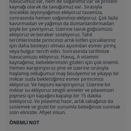
havucumuz var, hem de soğanımız var ve protein
kaynağı olarak da tavuğumuz var. Sırasıyla
öncelikle zeytinyağımızı ekliyoruz tavamıza,
sonrasında hemen soğanımızı ekliyoruz. Çok fazla
kavurmadan ve yağımızı da dumanlandırmadan
şöyle bir çeviriyoruz. Üzerine tavuk göğsümüzü
ekliyoruz ve beraber soteliyoruz. Tahıl
tercihlerinizde pirincinizi artık lütfen çocuklarınız
için daha besleyici olması açısından esmer pirinç
veya bulgur tercih edin. Sonrasında tarifimize
havucumuzu ekliyoruz. Havuç, A vitamini
kaynağımız, bebeklerimizin gözleri için çok önemli.
Hemen karıştırıyoruz yine ve üzerine sırasıyla
haşlamış olduğumuz maş fasulyemiz ve yıkayıp bir
miktar suda beklettiğimiz esmer pirincimizi
ekliyoruz. Ve hepsini karıştırıyoruz. Üzerine bir
miktar su ekliyoruz sevgili anneler ve pilavımızın
pişmesi için kapağını kapatıp bir 15 dakika
bekliyoruz. Ve pilavımız hazır, artık tabağınızı da
süslemek ve güzel bir sunumla bebeğinize sunmak
sizin elinizde. Afiyet olsun.
ÖNEMLİ NOT