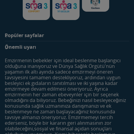
Popüler sayfalar
Markalar
Ürünler
Önemli uyarı
SMA Optipro 3
Bebek Sütleri
SMA Comfort 3
Devam Sütleri
Emzirmenin bebekler için ideal beslenme başlangıcı
SMA İyi Geceler 3
Çocuk Devam Sütleri
olduğuna inanıyoruz ve Dünya Sağlık Örgütü'nün
yaşamın ilk altı ayında sadece emzirmeyi öneren
Gerber
Meyve ve Sebze Püreleri
tavsiyesini tamamen destekliyoruz, ardından uygun
Besleyici Atıştırmalıklar
besleyici ek gıdaların tanıtılması ve iki yaşına kadar
emzirmeye devam edilmesi öneriyoruz. Ayrıca
Dönemler
Araçlar
emzirmenin her zaman ebeveynler için bir seçenek
Hamilelik Öncesi
Bebek İsim Sözlüğü
olmadığını da biliyoruz. Bebeğinizi nasıl besleyeceğiniz
konusunda sağlık uzmanınıza danışmanızı ve ek
Hamilelik
Yumurtlama Dönemi
beslenmeye ne zaman başlayacağınız konusunda
Hesaplama
0-6 Aylık Bebek
tavsiye almanızı öneriyoruz. Emzirmemeyi tercih
Haftalık Doğum Takvimi
ederseniz, böyle bir kararın geri alınmasının zor
6-12 Aylık Bebek
olabileceğini,sosyal ve finansal açıdan sonuçları
Tarif Bulucu
12-24 Aylık Bebek