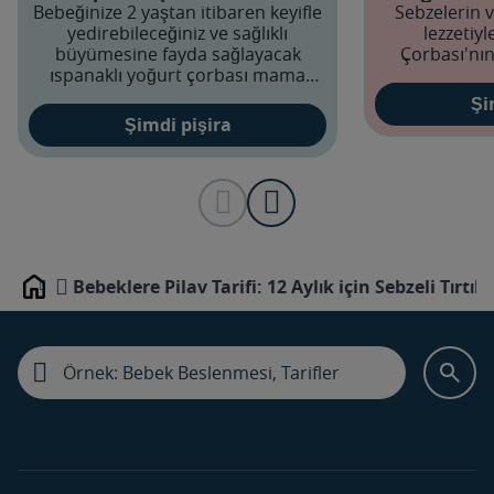
Bebeğinize 2 yaştan itibaren keyifle
Sebzelerin v
yedirebileceğiniz ve sağlıklı
lezzetiy
büyümesine fayda sağlayacak
Çorbası'nın
ıspanaklı yoğurt çorbası mama
tarifinin detayları yazımızda!
Şi
Şimdi pişira
Bebeklere Pilav Tarifi: 12 Aylık için Sebzeli Tırtıl 
Home