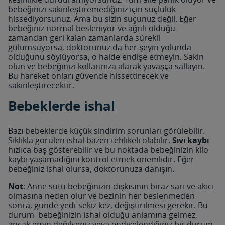
bebeğinizi sakinleştiremediğiniz için suçluluk
hissediyorsunuz. Ama bu sizin suçunuz değil. Eğer
bebeğiniz normal besleniyor ve ağrılı olduğu
zamandan geri kalan zamanlarda sürekli
gülümsüyorsa, doktorunuz da her şeyin yolunda
olduğunu söylüyorsa, o halde endişe etmeyin. Sakin
olun ve bebeğinizi kollarınıza alarak yavaşça sallayın.
Bu hareket onları güvende hissettirecek ve
sakinleştirecektir.
Bebeklerde ishal
Bazı bebeklerde küçük sindirim sorunları görülebilir.
Sıklıkla görülen ishal bazen tehlikeli olabilir.
Sıvı kaybı
hızlıca baş gösterebilir ve bu noktada bebeğinizin kilo
kaybı yaşamadığını kontrol etmek önemlidir. Eğer
bebeğiniz ishal olursa, doktorunuza danışın.
Not
: Anne sütü bebeğinizin dışkısının biraz sarı ve akıcı
olmasına neden olur ve bezinin her beslenmeden
sonra, günde yedi-sekiz kez, değiştirilmesi gerekir. Bu
durum bebeğinizin ishal olduğu anlamına gelmez,
ancak emin değilseniz veya endişelendiğiniz bir durum