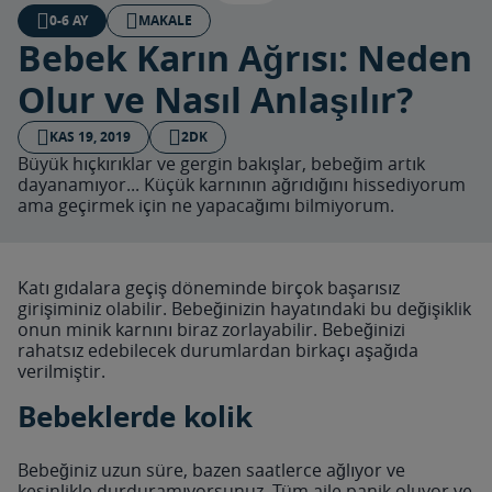
0-6 AY
MAKALE
Bebek Karın Ağrısı: Neden
Olur ve Nasıl Anlaşılır?
KAS 19, 2019
2DK
Büyük hıçkırıklar ve gergin bakışlar, bebeğim artık
dayanamıyor... Küçük karnının ağrıdığını hissediyorum
ama geçirmek için ne yapacağımı bilmiyorum.
Katı gıdalara geçiş döneminde birçok başarısız
girişiminiz olabilir. Bebeğinizin hayatındaki bu değişiklik
onun minik karnını biraz zorlayabilir. Bebeğinizi
rahatsız edebilecek durumlardan birkaçı aşağıda
verilmiştir.
Bebeklerde kolik
Bebeğiniz uzun süre, bazen saatlerce ağlıyor ve
kesinlikle durduramıyorsunuz. Tüm aile panik oluyor ve