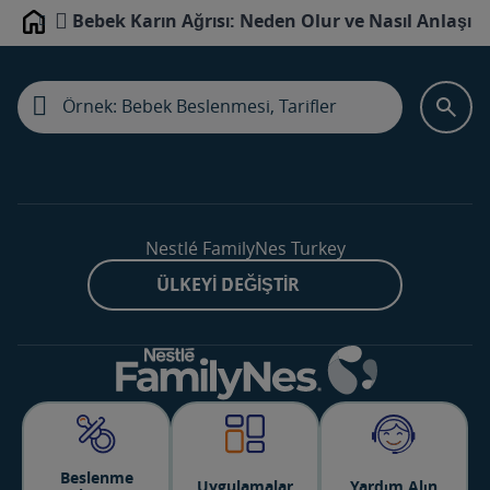
Bebek Karın Ağrısı: Neden Olur ve Nasıl Anlaşılır
Home
Nestlé FamilyNes Turkey
ÜLKEYI DEĞIŞTIR
Beslenme
Uygulamalar
Yardım Alın