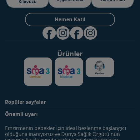
Kılavuzu
Hemen Katıl
Ürünler
Popüler sayfalar
Markalar
Ürünler
Önemli uyarı
SMA Optipro 3
Bebek Sütleri
SMA Comfort 3
Devam Sütleri
Emzirmenin bebekler için ideal beslenme başlangıcı
SMA İyi Geceler 3
Çocuk Devam Sütleri
olduğuna inanıyoruz ve Dünya Sağlık Örgütü'nün
yaşamın ilk altı ayında sadece emzirmeyi öneren