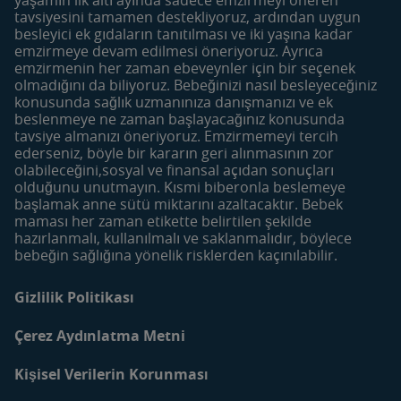
Gerber
Meyve ve Sebze Püreleri
tavsiyesini tamamen destekliyoruz, ardından uygun
Besleyici Atıştırmalıklar
besleyici ek gıdaların tanıtılması ve iki yaşına kadar
emzirmeye devam edilmesi öneriyoruz. Ayrıca
Dönemler
Araçlar
emzirmenin her zaman ebeveynler için bir seçenek
Hamilelik Öncesi
Bebek İsim Sözlüğü
olmadığını da biliyoruz. Bebeğinizi nasıl besleyeceğiniz
konusunda sağlık uzmanınıza danışmanızı ve ek
Hamilelik
Yumurtlama Dönemi
beslenmeye ne zaman başlayacağınız konusunda
Hesaplama
0-6 Aylık Bebek
tavsiye almanızı öneriyoruz. Emzirmemeyi tercih
Haftalık Doğum Takvimi
ederseniz, böyle bir kararın geri alınmasının zor
6-12 Aylık Bebek
olabileceğini,sosyal ve finansal açıdan sonuçları
Tarif Bulucu
12-24 Aylık Bebek
olduğunu unutmayın. Kısmi biberonla beslemeye
Makale Bulucu
başlamak anne sütü miktarını azaltacaktır. Bebek
maması her zaman etikette belirtilen şekilde
Faydalı İçerikler
Mom&Me Kulübü
hazırlanmalı, kullanılmalı ve saklanmalıdır, böylece
Bebek Bakımı
Kulübü Katıl | Giriş Yap
bebeğin sağlığına yönelik risklerden kaçınılabilir.
Bebek Beslenmesi
Mom&Me Neden Üye
Olmalıyım?
Gizlilik Politikası
Anne ve Bebekler için
Tarifler
İletişim
Çerez Aydınlatma Metni
Blog
Kişisel Verilerin Korunması