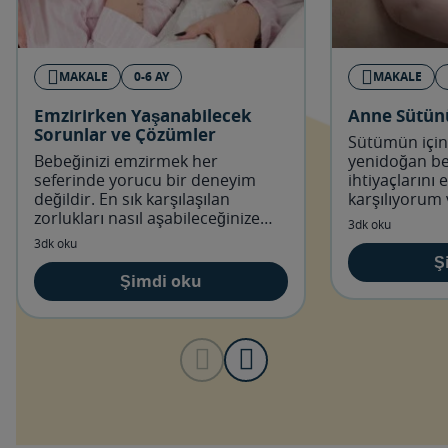
MAKALE
0-6 AY
MAKALE
Emzirirken Yaşanabilecek
Anne Sütün
Sorunlar ve Çözümler
Sütümün için
Bebeğinizi emzirmek her
yenidoğan be
seferinde yorucu bir deneyim
ihtiyaçlarını 
değildir. En sık karşılaşılan
karşılıyorum 
zorlukları nasıl aşabileceğinize
geçtikçe ve b
3dk oku
birlikte göz atalım.
değiştikçe de
3dk oku
Ş
Şimdi oku