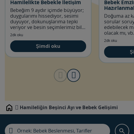
Hamilelikte Bebekle İletişim
Bebek Emzi
Hazırlanmal
Bebeğim 9 aydır içimde büyüyor;
duygularımı hissediyor, sesimi
Doğuma az ka
duyuyor, dokunuşlarıma tepki
sorular soru
veriyor ve besin seçimlerimiz bile
edebilecek mi
ortak - büyülü bir ilişki!
olacak mı, v
2dk oku
tek başıma de
2dk oku
Şimdi oku
Ş
Hamileliğin Beşinci Ayı ve Bebek Gelişimi
Home