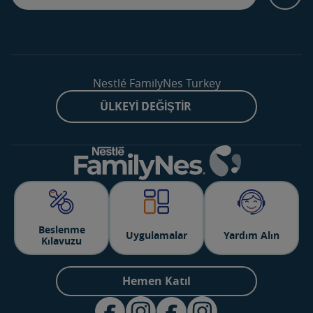
Nestlé FamilyNes Turkey
ÜLKEYI DEĞIŞTIR
Beslenme
Uygulamalar
Yardım Alın
Kılavuzu
Hemen Katıl