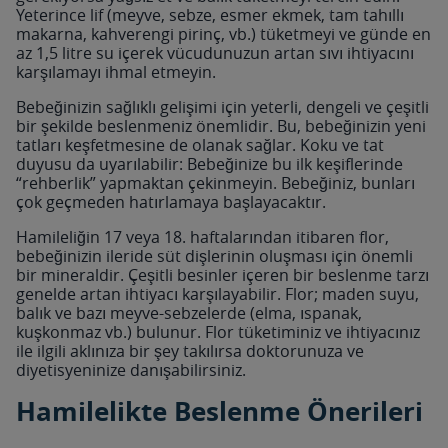
Yeterince lif (meyve, sebze, esmer ekmek, tam tahıllı
makarna, kahverengi pirinç, vb.) tüketmeyi ve günde en
az 1,5 litre su içerek vücudunuzun artan sıvı ihtiyacını
karşılamayı ihmal etmeyin.
Bebeğinizin sağlıklı gelişimi için yeterli, dengeli ve çeşitli
bir şekilde beslenmeniz önemlidir. Bu, bebeğinizin yeni
tatları keşfetmesine de olanak sağlar. Koku ve tat
duyusu da uyarılabilir: Bebeğinize bu ilk keşiflerinde
“rehberlik” yapmaktan çekinmeyin. Bebeğiniz, bunları
çok geçmeden hatırlamaya başlayacaktır.
Hamileliğin 17 veya 18. haftalarından itibaren flor,
bebeğinizin ileride süt dişlerinin oluşması için önemli
bir mineraldir. Çeşitli besinler içeren bir beslenme tarzı
genelde artan ihtiyacı karşılayabilir. Flor; maden suyu,
balık ve bazı meyve-sebzelerde (elma, ıspanak,
kuşkonmaz vb.) bulunur. Flor tüketiminiz ve ihtiyacınız
ile ilgili aklınıza bir şey takılırsa doktorunuza ve
diyetisyeninize danışabilirsiniz.
Hamilelikte Beslenme Önerileri