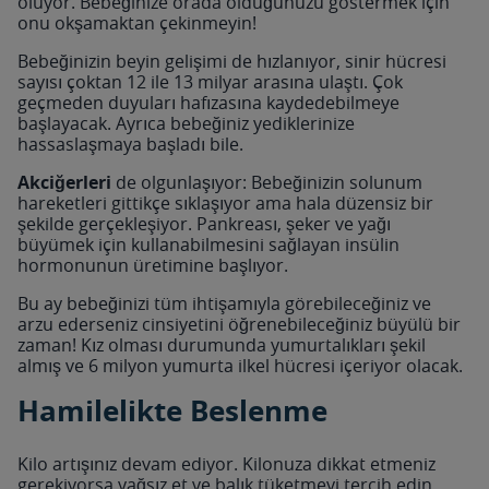
oluyor. Bebeğinize orada olduğunuzu göstermek için
onu okşamaktan çekinmeyin!
Bebeğinizin beyin gelişimi de hızlanıyor, sinir hücresi
sayısı çoktan 12 ile 13 milyar arasına ulaştı. Çok
geçmeden duyuları hafızasına kaydedebilmeye
başlayacak. Ayrıca bebeğiniz yediklerinize
hassaslaşmaya başladı bile.
Akciğerleri
de olgunlaşıyor: Bebeğinizin solunum
hareketleri gittikçe sıklaşıyor ama hala düzensiz bir
şekilde gerçekleşiyor. Pankreası, şeker ve yağı
büyümek için kullanabilmesini sağlayan insülin
hormonunun üretimine başlıyor.
Bu ay bebeğinizi tüm ihtişamıyla görebileceğiniz ve
arzu ederseniz cinsiyetini öğrenebileceğiniz büyülü bir
zaman! Kız olması durumunda yumurtalıkları şekil
almış ve 6 milyon yumurta ilkel hücresi içeriyor olacak.
Hamilelikte Beslenme
Kilo artışınız devam ediyor. Kilonuza dikkat etmeniz
gerekiyorsa yağsız et ve balık tüketmeyi tercih edin.