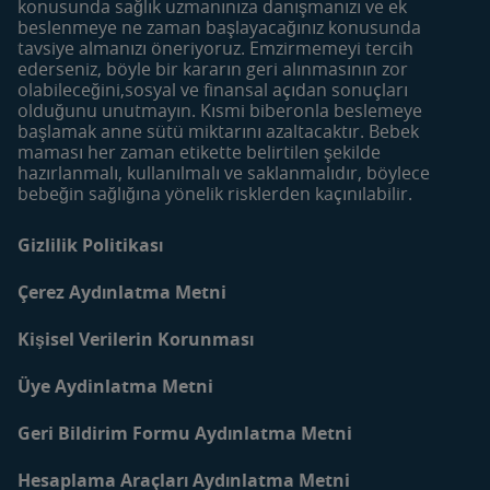
konusunda sağlık uzmanınıza danışmanızı ve ek
Hamilelik
Yumurtlama Dönemi
beslenmeye ne zaman başlayacağınız konusunda
Hesaplama
0-6 Aylık Bebek
tavsiye almanızı öneriyoruz. Emzirmemeyi tercih
Haftalık Doğum Takvimi
ederseniz, böyle bir kararın geri alınmasının zor
6-12 Aylık Bebek
olabileceğini,sosyal ve finansal açıdan sonuçları
Tarif Bulucu
12-24 Aylık Bebek
olduğunu unutmayın. Kısmi biberonla beslemeye
Makale Bulucu
başlamak anne sütü miktarını azaltacaktır. Bebek
maması her zaman etikette belirtilen şekilde
Faydalı İçerikler
Mom&Me Kulübü
hazırlanmalı, kullanılmalı ve saklanmalıdır, böylece
Bebek Bakımı
Kulübü Katıl | Giriş Yap
bebeğin sağlığına yönelik risklerden kaçınılabilir.
Bebek Beslenmesi
Mom&Me Neden Üye
Olmalıyım?
Gizlilik Politikası
Anne ve Bebekler için
Tarifler
İletişim
Çerez Aydınlatma Metni
Blog
Kişisel Verilerin Korunması
Üye Aydinlatma Metni
Geri Bildirim Formu Aydınlatma Metni
Hesaplama Araçları Aydınlatma Metni