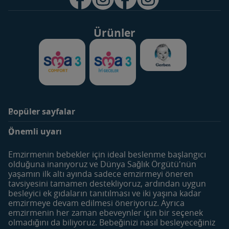
Ürünler
Popüler sayfalar
Markalar
Ürünler
Önemli uyarı
SMA Optipro 3
Bebek Sütleri
SMA Comfort 3
Devam Sütleri
Emzirmenin bebekler için ideal beslenme başlangıcı
SMA İyi Geceler 3
Çocuk Devam Sütleri
olduğuna inanıyoruz ve Dünya Sağlık Örgütü'nün
yaşamın ilk altı ayında sadece emzirmeyi öneren
Gerber
Meyve ve Sebze Püreleri
tavsiyesini tamamen destekliyoruz, ardından uygun
Besleyici Atıştırmalıklar
besleyici ek gıdaların tanıtılması ve iki yaşına kadar
emzirmeye devam edilmesi öneriyoruz. Ayrıca
Dönemler
Araçlar
emzirmenin her zaman ebeveynler için bir seçenek
Hamilelik Öncesi
Bebek İsim Sözlüğü
olmadığını da biliyoruz. Bebeğinizi nasıl besleyeceğiniz