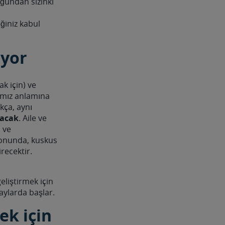
uğundan sizinki
eğiniz kabul
iyor
ak için) ve
amız anlamına
ıkça, aynı
yacak
. Aile ve
 ve
Sonunda, kuskus
recektir.
liştirmek için
aylarda başlar.
ek için