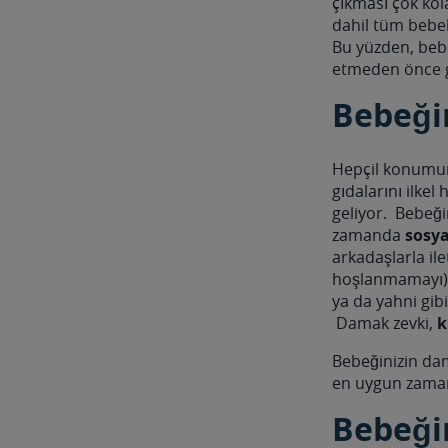
çıkması çok kol
dahil tüm bebekl
Bu yüzden, beb
etmeden önce gı
Bebeğin
Hepçil konumu
gıdalarını ilke
geliyor. Bebeğin
zamanda
sosya
arkadaşlarla il
hoşlanmamayı) v
ya da yahni gib
Damak zevki,
k
Bebeğinizin da
en uygun zam
Bebeği