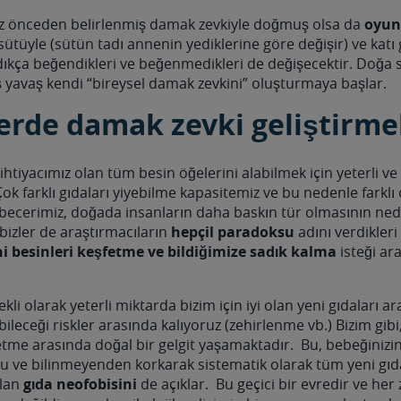
z önceden belirlenmiş damak zevkiyle doğmuş olsa da
oyun
ütüyle (sütün tadı annenin yediklerine göre değişir) ve katı 
aldıkça beğendikleri ve beğenmedikleri de değişecektir. Doğa 
 yavaş kendi “bireysel damak zevkini” oluşturmaya başlar.
erde damak zevki geliştirme
ihtiyacımız olan tüm besin öğelerini alabilmek için yeterli ve
Çok farklı gıdaları yiyebilme kapasitemiz ve bu nedenle farklı
ecerimiz, doğada insanların daha baskın tür olmasının ne
 bizler de araştırmacıların
hepçil paradoksu
adını verdikler
i besinleri keşfetme ve bildiğimize sadık kalma
isteği ar
li olarak yeterli miktarda bizim için iyi olan yeni gıdaları 
bileceği riskler arasında kalıyoruz (zehirlenme vb.) Bizim gib
tme arasında doğal bir gelgit yaşamaktadır. Bu, bebeğinizi
 ve bilinmeyenden korkarak sistematik olarak tüm yeni gıda
olan
gıda neofobisini
de açıklar. Bu geçici bir evredir ve he