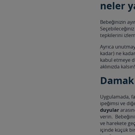
neler 
Bebeğinizin ayı
Seçebileceğiniz
tepkilerini izle
Ayrıca unutmay
kadar) ne kadar
kabul etmeye dev
aklınızda kalsın!
Damak 
Uygulamada, fa
ipeğimsi ve diğ
duyular
arasın
verin. Bebeğini
ve harekete geç
içinde küçük b