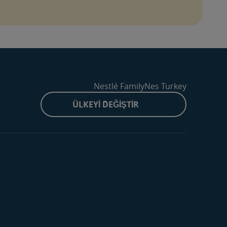
Nestlé FamilyNes Turkey
ÜLKEYI DEĞIŞTIR