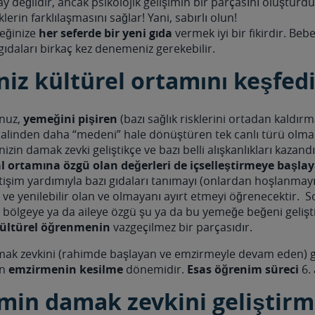
ay değildir, ancak psikolojik gelişimin bir parçasını oluşturd
erin farklılaşmasını sağlar! Yani, sabırlı olun!
eğinize
her seferde bir yeni gıda
vermek iyi bir fikirdir. Beb
daları birkaç kez denemeniz gerekebilir.
iz kültürel ortamını keşfed
nuz,
yemeğini pişiren
(bazı sağlık risklerini ortadan kaldırm
l halinden daha “medeni” hale dönüştüren tek canlı türü olm
izin damak zevki geliştikçe ve bazı belli alışkanlıkları kazand
l ortamına özgü olan değerleri de içselleştirmeye başla
etişim yardımıyla bazı gıdaları tanımayı (onlardan hoşlanmayı
e yenilebilir olan ve olmayanı ayırt etmeyi öğrenecektir. 
i bölgeye ya da aileye özgü şu ya da bu yemeğe beğeni gelişti
ültürel öğrenmenin
vazgeçilmez bir parçasıdır.
mak zevkini (rahimde başlayan ve emzirmeyle devam eden) ge
an
emzirmenin kesilme
dönemidir.
Esas öğrenim süreci
6. 
min damak zevkini geliştirm