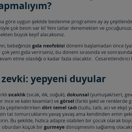
yapmalıyım?
na göre uygun şekilde beslenme programını ay ay çeşitlendire
 öyle çok besin var ki! Yeni tatlar denemekten ve çocuğunuzu
mekten büyük keyif alacaksınız.
ın; bebeğinize
gıda neofobisi
dönemi başlamadan önce (yakl
 çok yeni gıda verirseniz, bu dönem sırasında ve sonrasında
am etme olasılığı o kadar fazla olacaktır. Cesaretlendirici bi
zevki: yepyeni duyular
rklı
sıcaklık
(sıcak, ılık, soğuk),
dokunsal
(yumuşak/sert, gev
er ince ve kalın kıvamlar) ve
görsel
(farklı şekil ve renklerde g
da çeşitlendirirken
dört temel tadı
(tuzlu, tatlı, acı ve ekşi)
zin tat tomurcuklarını yavaş yavaş ama kendinden emin şeki
irin. Bu şekilde, hızlıca adapte olabilen bir çocuk olarak b
ir oburdan küçük bir
gurmeye
dönüşmesini sağlamış olacaksı