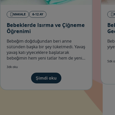
MAKALE
6-12 AY
Bebeklerde Isırma ve Çiğneme
Be
Öğrenimi
Ge
Bebeğim doğduğundan beri anne
Bebe
sütünden başka bir şey tüketmedi. Yavaş
yiy
yavaş katı yiyeceklere başlatarak
bebeğimin hem yeni tatlar hem de yeni
5dk 
yiyecek dokuları tanımasını sağlıyorum.
3dk oku
Şimdi oku