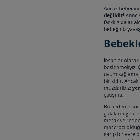
Ancak bebeğini
değildir!
Anne s
farklı gıdalar 
bebeğiniz yavaş
Bebekl
İnsanlar olarak 
beslenmeliyiz. 
uyum sağlama b
birisidir. Ancak
muzdaribiz:
yen
çatışma.
Bu nedenle sürek
gıdaların getire
merak ve redde
maceracı olduğu
garip bir evre 