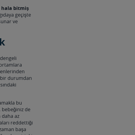
 hala bitmiş
gıdaya geçişte
sunar ve
k
 dengeli
 ortamlara
denlerinden
i bir durumdan
asındaki
aramakla bu
i, bebeğiniz de
n daha az
ları reddettiği
r zaman başa