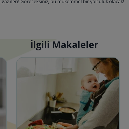
am gaz ileri! Göreceksiniz, bu mükemmel bir yolculuk olacak!
İlgili Makaleler