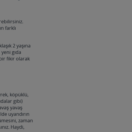
bilirsiniz.
n farklı
aşık 2 yaşına
 yeni gıda
r fikir olarak
rek, köpüklü,
ıdalar gibi)
 yavaş yavaş
lde uyandırın
üyümesini, zaman
nız. Haydi,