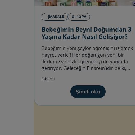
MAKALE
6 - 12 YA
Bebeğimin Beyni Doğumdan 3
Yaşına Kadar Nasıl Gelişiyor?
Bebeğimin yeni şeyler öğrenişini izlemek
hayret verici! Her doğan gün yeni bir
ilerleme ve hızlı öğrenmeyi de yanında
getiriyor. Geleceğin Einstein’ıdır belki,
kim bilir?
2dk oku
Şimdi oku