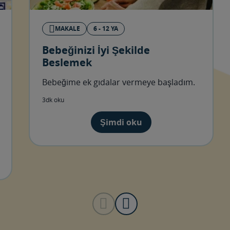
MAKALE
6 - 12 YA
Bebeğinizi İyi Şekilde
Beslemek
Bebeğime ek gıdalar vermeye başladım.
3dk oku
Şimdi oku