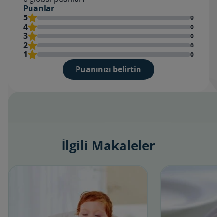
Puanlar
5
0
4
0
3
0
2
0
1
0
Puanınızı belirtin
Değerlendirme
İsim
İlgili Makaleler
Yorum ekle