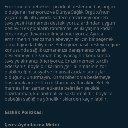
SMA Comfort 3
Devam Sütleri
Emzirmenin bebekler için ideal beslenme başlangıcı
SMA İyi Geceler 3
Çocuk Devam Sütleri
olduğuna inanıyoruz ve Dünya Sağlık Örgütü'nün
yaşamın ilk altı ayında sadece emzirmeyi öneren
Gerber
Meyve ve Sebze Püreleri
tavsiyesini tamamen destekliyoruz, ardından uygun
Besleyici Atıştırmalıklar
besleyici ek gıdaların tanıtılması ve iki yaşına kadar
emzirmeye devam edilmesi öneriyoruz. Ayrıca
Dönemler
Araçlar
emzirmenin her zaman ebeveynler için bir seçenek
Hamilelik Öncesi
Bebek İsim Sözlüğü
olmadığını da biliyoruz. Bebeğinizi nasıl besleyeceğiniz
konusunda sağlık uzmanınıza danışmanızı ve ek
Hamilelik
Yumurtlama Dönemi
beslenmeye ne zaman başlayacağınız konusunda
Hesaplama
0-6 Aylık Bebek
tavsiye almanızı öneriyoruz. Emzirmemeyi tercih
Haftalık Doğum Takvimi
ederseniz, böyle bir kararın geri alınmasının zor
6-12 Aylık Bebek
olabileceğini,sosyal ve finansal açıdan sonuçları
Tarif Bulucu
12-24 Aylık Bebek
olduğunu unutmayın. Kısmi biberonla beslemeye
Makale Bulucu
başlamak anne sütü miktarını azaltacaktır. Bebek
maması her zaman etikette belirtilen şekilde
Faydalı İçerikler
Mom&Me Kulübü
hazırlanmalı, kullanılmalı ve saklanmalıdır, böylece
Bebek Bakımı
Kulübü Katıl | Giriş Yap
bebeğin sağlığına yönelik risklerden kaçınılabilir.
Bebek Beslenmesi
Mom&Me Neden Üye
Olmalıyım?
Gizlilik Politikası
Anne ve Bebekler için
Tarifler
İletişim
Çerez Aydınlatma Metni
Blog