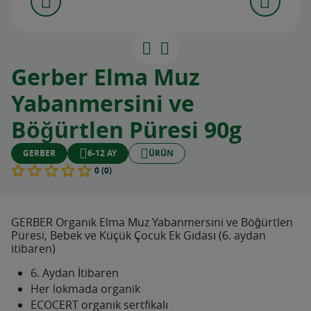
Gerber Elma Muz
Yabanmersini ve
Böğürtlen Püresi 90g
GERBER
6-12 AY
ÜRÜN
0 (0)
GERBER Organik Elma Muz Yabanmersini ve Böğürtlen
Püresi, Bebek ve Küçük Çocuk Ek Gıdası (6. aydan
itibaren)
6. Aydan İtibaren
Her lokmada organik
ECOCERT organik sertfikalı