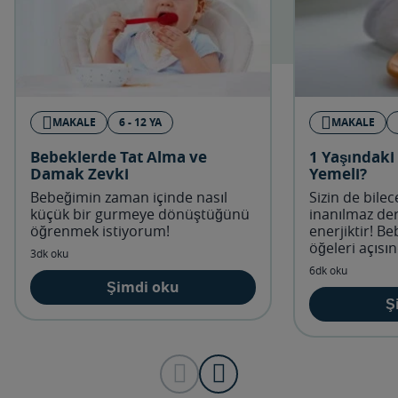
MAKALE
6 - 12 YA
MAKALE
Bebeklerde Tat Alma ve
1 Yaşındaki
Damak Zevki
Yemeli?
Bebeğimin zaman içinde nasıl
Sizin de bilec
küçük bir gurmeye dönüştüğünü
inanılmaz der
öğrenmek istiyorum!
enerjiktir! Be
öğeleri açısı
3dk oku
yiyecekler ve
6dk oku
önem taşır.
Şimdi oku
Ş