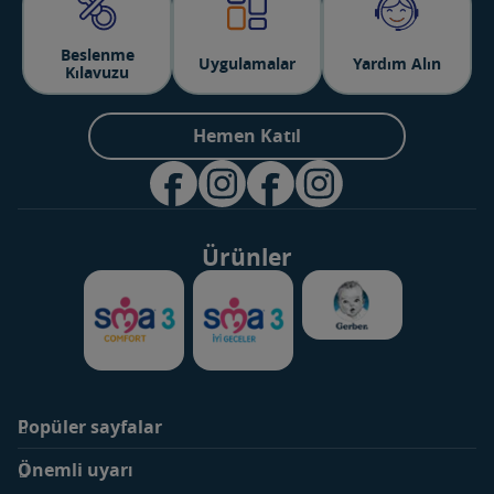
Beslenme
Uygulamalar
Yardım Alın
Kılavuzu
Hemen Katıl
Ürünler
Popüler sayfalar
Markalar
Ürünler
Önemli uyarı
SMA Optipro 3
Bebek Sütleri