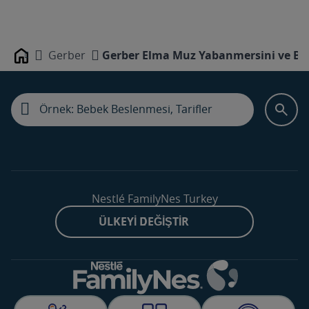
Gerber
Gerber Elma Muz Yabanmersini ve Böğ
Home
Nestlé FamilyNes Turkey
ÜLKEYI DEĞIŞTIR